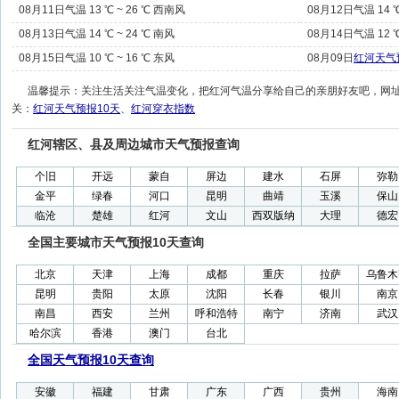
08月11日气温 13 ℃ ~ 26 ℃ 西南风
08月12日气温 14 ℃
08月13日气温 14 ℃ ~ 24 ℃ 南风
08月14日气温 12 ℃
08月15日气温 10 ℃ ~ 16 ℃ 东风
08月09日
红河天气
温馨提示：关注生活关注气温变化，把红河气温分享给自己的亲朋好友吧，网
关：
红河天气预报10天
、
红河穿衣指数
红河辖区、县及周边城市天气预报查询
个旧
开远
蒙自
屏边
建水
石屏
弥勒
金平
绿春
河口
昆明
曲靖
玉溪
保山
临沧
楚雄
红河
文山
西双版纳
大理
德宏
全国主要城市天气预报10天查询
北京
天津
上海
成都
重庆
拉萨
乌鲁木
昆明
贵阳
太原
沈阳
长春
银川
南京
南昌
西安
兰州
呼和浩特
南宁
济南
武汉
哈尔滨
香港
澳门
台北
全国天气预报10天查询
安徽
福建
甘肃
广东
广西
贵州
海南