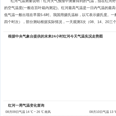
红河气温测量说明：红河天气预报中测量得到的气温，指在红河野
的空气温度(一般在百叶箱内测定)。红河最高气温是一日内气温的最高值
低气温一般出现在早晨5-6时。我国用摄氏温标，以℃表示摄氏度。一般一
四个时次），部分测站根据实际情况，一天观测3次（08、14、20三
根据中央气象台提供的末来24小时红河今天气温实况走势图
红河一周气温变化查询
08月09日气温 14 ℃ ~ 26 ℃ 南风
08月10日气温 13 ℃