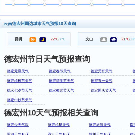
云南德宏州周边城市天气预报10天查询
昆明
22℃
/
7℃
文山
21℃
/
1
德宏州节日天气预报查询
德宏元旦天气
德宏春节天气
德宏元宵天气
德宏植树节天气
德宏清明节天气
德宏五一天气
德宏七夕节天气
德宏教师节天气
德宏国庆节天气
德宏中秋节天气
德宏州10天气预报相关查询
德宏今天气温
德宏机场天气
德宏旅游天气
瑞
梁河天气10天
盈江天气10天
陇川天气10天
德