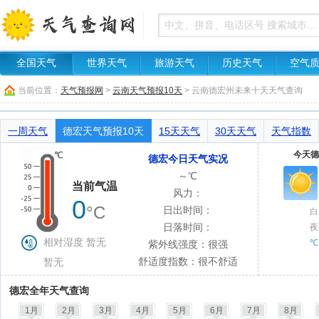
全国天气
世界天气
旅游天气
历史天气
空气
当前位置：
天气预报网
>
云南天气预报10天
> 云南德宏州未来十天天气查询
一周天气
德宏天气预报10天
15天天气
30天天气
天气指数
今天德
德宏今日天气实况
～℃
当前气温
风力：
0
°C
日出时间：
白
日落时间：
夜
相对湿度 暂无
℃
紫外线强度：很强
舒适度指数：很不舒适
暂无
德宏全年天气查询
1月
2月
3月
4月
5月
6月
7月
8月