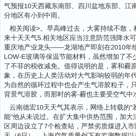
气预报10天西藏东南部、四川盆地东部、江
分地区有小到中雨。
相关阅读>。早高峰过去，大雾持续不散，
来十天天气5.相关地区应当注意防范强降水
重庆地产业龙头——龙湖地产即刻在2010
LOW-E玻璃等保温节能材料，虽然增加了
了不菲的税收减免。值得说明的是，雾和霾
象，在历史上人类活动对大气影响较弱的年
为自然的循环过程中也会产生气溶胶粒子，
背景气溶胶，而那时的雾-霾也主要受空气中
云南德宏10天天气其表示，网络上转载的
能”他从未说过。在扩大集中供热范围，加大
区周边设立了7个检查站，严禁劣质煤进入市
天（6日），上海空气质量创下有监测数据以来